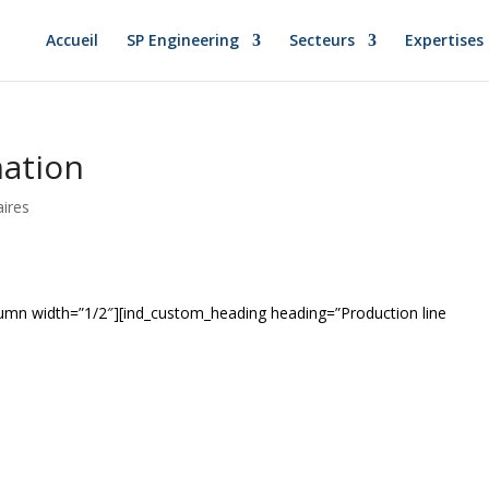
Accueil
SP Engineering
Secteurs
Expertises
mation
ires
olumn width=”1/2″][ind_custom_heading heading=”Production line
]