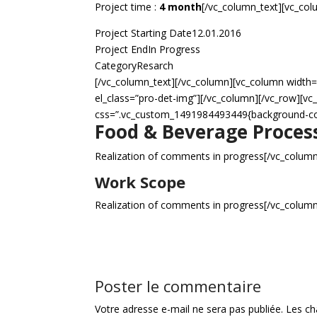
Project time :
4 month
[/vc_column_text][vc_col
Project Starting Date
12.01.2016
Project End
In Progress
Category
Resarch
[/vc_column_text][/vc_column][vc_column width=
el_class=”pro-det-img”][/vc_column][/vc_row][v
css=”.vc_custom_1491984493449{background-colo
Food & Beverage Proces
Realization of comments in progress[/vc_column
Work Scope
Realization of comments in progress[/vc_column
Poster le commentaire
Votre adresse e-mail ne sera pas publiée.
Les ch