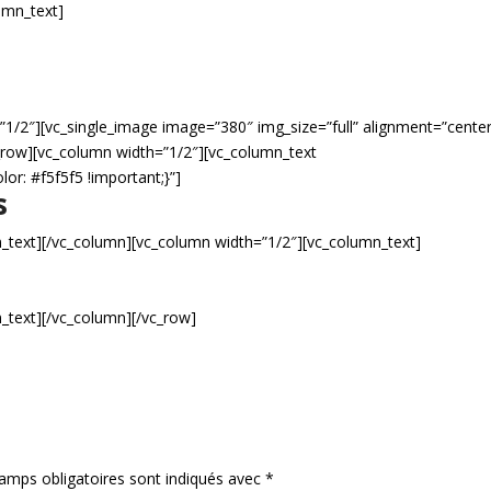
umn_text]
”1/2″][vc_single_image image=”380″ img_size=”full” alignment=”center
c_row][vc_column width=”1/2″][vc_column_text
r: #f5f5f5 !important;}”]
s
_text][/vc_column][vc_column width=”1/2″][vc_column_text]
_text][/vc_column][/vc_row]
amps obligatoires sont indiqués avec
*