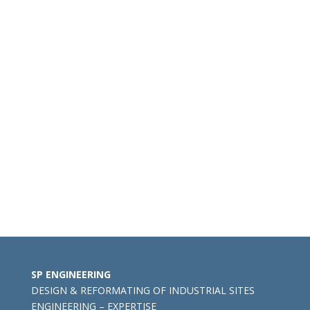
PLAN D’ACTIONS – PLANNING –
INDICATEURS – RÉUNIONS PROJET –
DOCUMENTATION PROJET (PLAN DE
TRANSFERT, PLAN DE COMMUNICATION,…) –
MANAGEMENT PARTICIPATIF, MANAGEMENT
VISUEL
NOTRE MISSION
consiste à développer
VOTRE
POTENTIEL
. Comment ? En vous aidant à mieux
maîtriser la performance au sein de la Supply
Chain, et à maîtriser davantage la réactivité au
sein de votre société.
SP ENGINEERING
DESIGN & REFORMATING OF INDUSTRIAL SITES
ENGINEERING – EXPERTISE